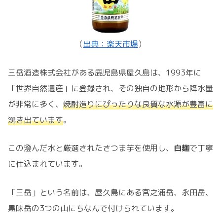
（
出典：楽天市場
）
三岳酒造株式会社がある鹿児島県屋久島は、1993年に
「世界自然遺産」に登録され、その独自の地形から降水量
が非常に多く、
焼酎造りにぴったりな良質な水源が豊富に
湧き出ています
。
この澄んだ水と厳選されたさつま芋を使用し、
白麹
で丁寧
に仕込まれています。
「三岳」という名前は、屋久島にある宮之浦岳、永田岳、
黒味岳の3つの山にちなんで付けられています。