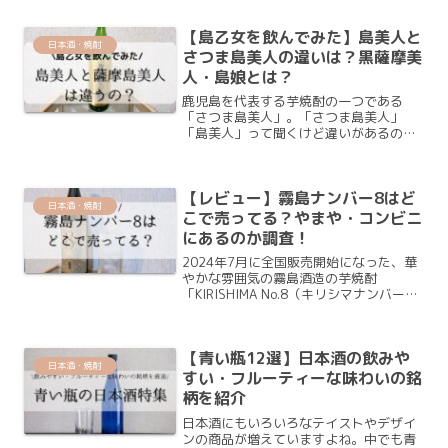
【島乙女を飲んでみた】島美人と
日本酒・焼酎
さつま島美人の違いは？黒薩摩美
人・島娘とは？
鹿児島を代表する芋焼酎の一つである
「さつま島美人」。「さつま島美人」
「島美人」って聞くけど違いがあるの？
呼び名が異なるので、疑問を持たれる方
もいるのではないでしょうか？結論から
言うと、「さつま島美人」と「島美人」
【レビュー】霧島ナンバー8はど
は同じ焼酎「さつま島美人」は...
日本酒・焼酎
こで売ってる？やまや・コンビニ
にあるのか調査！
2024年7月に全国販売開始になった、華
やかな雰囲気の霧島酒造の芋焼酎
「KIRISHIMA No.8（キリシマナンバーエ
イト）」最近CMで霧島酒造の「No.8」見
るけど、どこで買えるんだろう？どんな
味なのかな？どこで購入できるのか気に
【青い瓶12選】日本酒の飲みや
なった...
日本酒・焼酎
すい・フルーティーな味わいの銘
柄を紹介
日本酒にもいろいろなテイストやデザイ
ンの商品が増えていますよね。中でも青