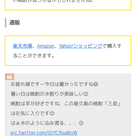
い焼酎が見つかるかもしれませんね。
通販
楽天市場
、
Amazon
、
Yahoo!ショッピング
で購入す
ることができます。
お疲れ様ですー今日は暑かったですね😅
暑い日は焼酎の水割りが美味しい😌
焼酎は芋が好きですね、この屋久島の焼酎「三岳」
はお気に入りです😌
はぁ水のように沁み渡る、、、😌
pic.twitter.com/GIYCRouWvW