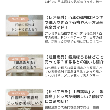
いビンの日本酒は人気があります。飲み
やすい日本酒が良いな～！フルーティー
な日本酒ってどんなのがあるんだろう？
最近では、初めて日本酒を飲む人でも飲
【レア焼酎】百年の孤独はドンキ
みやすい日本酒が増えてき...
日本酒・焼酎
で購入できる？価格や入手方法を
完全ガイド！
プレミアム価格でも取引される焼酎「百
年の孤独」ドン・キホーテで「百年の孤
独」が買えるかな？価格とか口コミも知
りたいな～！特に初めて「百年の孤独」
を買う方は、購入しようか迷いますよ
ね。ドン・キホーテでは「百年の孤独」
【注目商品】霧島ほろるはどこで
はガラスの棚に入って販売さ...
日本酒・焼酎
売ってる？するるとの違いも紹介
いも焼酎で有名な霧島酒造から販売され
ている麦焼酎「霧島ほろる」あまり見か
けないけど、どこで売ってるんだろ
う・・・？「霧島ほろる」と「霧島する
る」の違いって何かな？「ほろる」とい
うネーミングだけでも気になるのに、霧
【比べてみた】「白霧島」と「黒
島酒造が出している麦焼酎って...
日本酒・焼酎
霧島」どっちが美味しい？値段や
口コミも紹介
霧島酒造の代表的な焼酎である「白霧