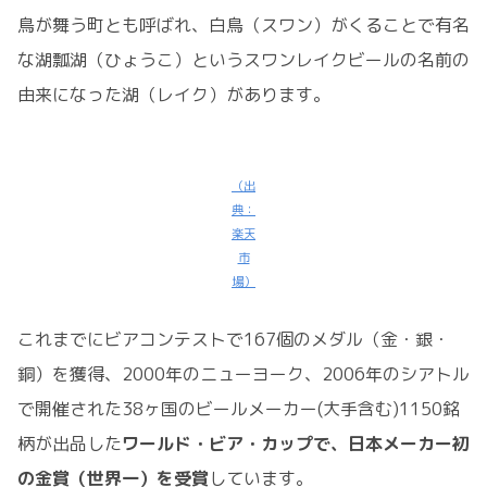
鳥が舞う町とも呼ばれ、白鳥（スワン）がくることで有名
な湖瓢湖（ひょうこ）というスワンレイクビールの名前の
由来になった湖（レイク）があります。
（出
典：
楽天
市
場）
これまでにビアコンテストで167個のメダル（金・銀・
銅）を獲得、2000年のニューヨーク、2006年のシアトル
で開催された38ヶ国のビールメーカー(大手含む)1150銘
柄が出品した
ワールド・ビア・カップで、日本メーカー初
の金賞（世界一）を受賞
しています。