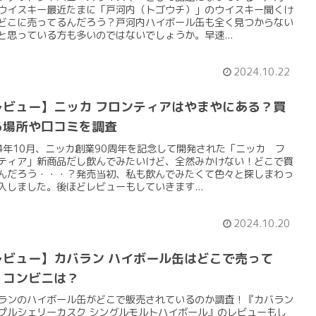
ウイスキー最近たまに「戸河内（トゴウチ）」のウイスキー聞くけ
どこに売ってるんだろう？戸河内ハイボール缶も全く見つからない
と思っている方も多いのではないでしょうか。早速...
2024.10.22
レビュー】ニッカ フロンティアはやまやにある？買
る場所や口コミを調査
24年10月、ニッカ創業90周年を記念して開発された「ニッカ フ
ティア」新商品だし飲んでみたいけど、全然みかけない！どこで買
んだろう・・・？発売当初、私も飲んでみたくて色々と探しまわっ
入しました。後ほどレビューもしていきます...
2024.10.20
レビュー】カバラン ハイボール缶はどこで売って
？コンビニは？
ランのハイボール缶がどこで販売されているのか調査！『カバラン
プルシェリーカスク シングルモルトハイボール』のレビューもし