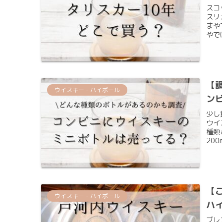
スコ
スリ
まや
やで
【
ウイスキー・ハイボール
ン
少し
ウイ
種類
20
【
ウイスキー・ハイボール
ハ
ブレ