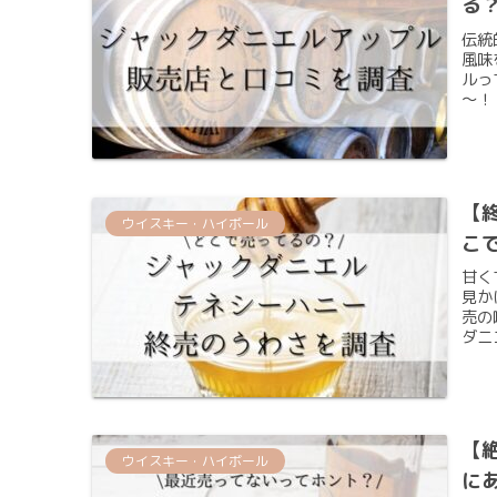
る
伝統
風味
ルっ
～！
【
ウイスキー・ハイボール
こ
甘く
見か
売の
ダニ
【
ウイスキー・ハイボール
に