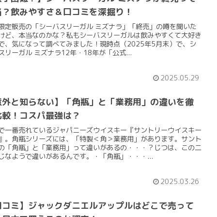
当？飲みやすさ＆口コミを深掘り！
限定販売の「シーバスリーガル ミズナラ」「終売」の噂を聞いた
けど、本当なのかな？私もシーバスリーガルは飲みやすくて大好き
で、気になって調べてみました！現時点（2025年5月末）で、シ
スリーガル ミズナラ12年・18年が「公式...
2025.05.29
意外と知らない】「角瓶」と「業務用」の違いを徹
比較！コスパ最強は？
で一番売れているジャパニーズウイスキー『サントリーウイスキー
』。角瓶シリーズには、「特製＜角＞業務用」があります。サント
の「角瓶」と「業務用」って違いがあるの・・・？じつは、この二
じなようで違いがあるんです。・「角瓶」・・・...
2025.03.26
口コミ】ジャックダニエルアップルはどこで売って